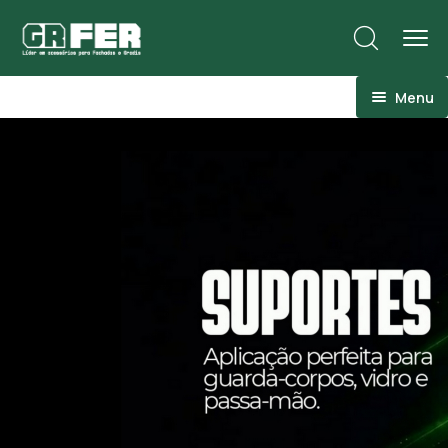
Menu
ACM
Ancoragens
Canoplas
Conexões
Linhas Especiais
Luvas