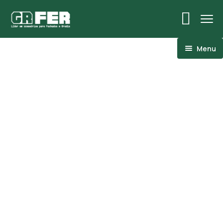
Menu
ACM
Ancoragens
Canoplas
Conexões
Linhas Especiais
Luvas