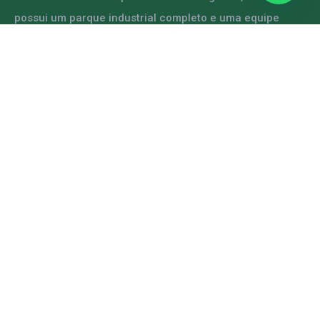
possui um parque industrial completo e uma equipe
capacitada para atender diversas demandas.
ENTRE EM CONTATO
Mapa do Site
Home
A GRFER