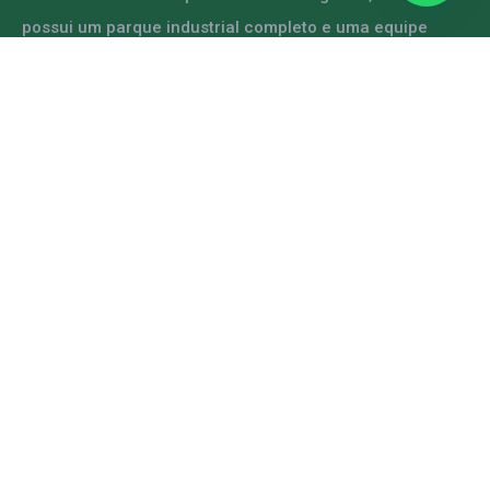
possui um parque industrial completo e uma equipe
capacitada para atender diversas demandas.
ENTRE EM CONTATO
Mapa do Site
Home
A GRFER