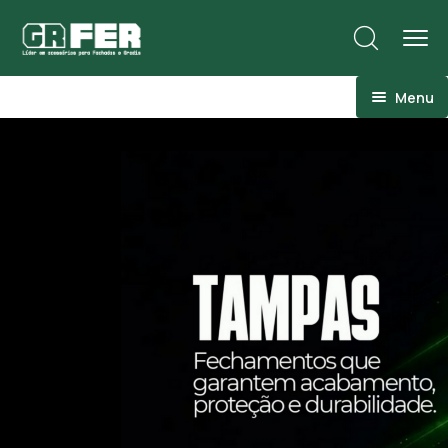
Menu
ACM
Ancoragens
Canoplas
Conexões
Linhas Especiais
Luvas