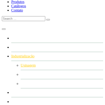
Produtos
Catálogos
Contato
Home
A GRFER
Industrialização
Usinagem
Corte e Plasma (CNC)
Pintura de peças
Produtos
Catálogos