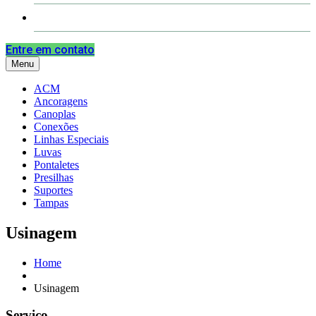
Contato
Entre em contato
Menu
ACM
Ancoragens
Canoplas
Conexões
Linhas Especiais
Luvas
Pontaletes
Presilhas
Suportes
Tampas
Usinagem
Home
Usinagem
Serviço