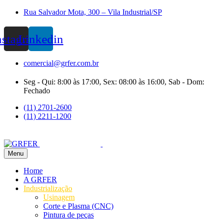
Rua Salvador Mota, 300 – Vila Industrial/SP
nstagram
Linkedin
comercial@grfer.com.br
Seg - Qui: 8:00 às 17:00, Sex: 08:00 às 16:00, Sab - Dom:
Fechado
(11) 2701-2600
(11) 2211-1200
Menu
Home
A GRFER
Industrialização
Usinagem
Corte e Plasma (CNC)
Pintura de peças