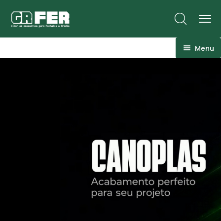
Menu
ACM
Ancoragens
Canoplas
Conexões
Linhas Especiais
Luvas