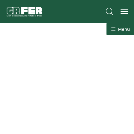
Menu
ACM
Ancoragens
Canoplas
Conexões
Linhas Especiais
Luvas