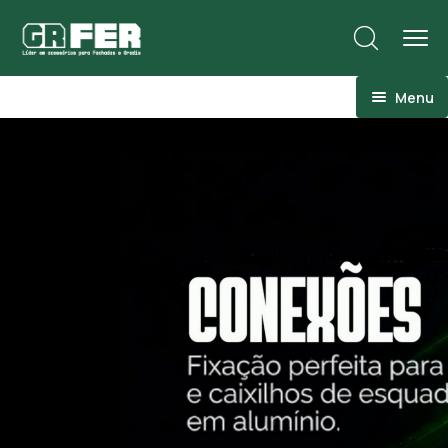
Menu
ACM
Ancoragens
Canoplas
Conexões
Linhas Especiais
Luvas