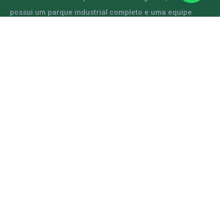
possui um parque industrial completo e uma equipe
capacitada para atender diversas demandas.
ENTRE EM CONTATO
Mapa do Site
Home
A GRFER