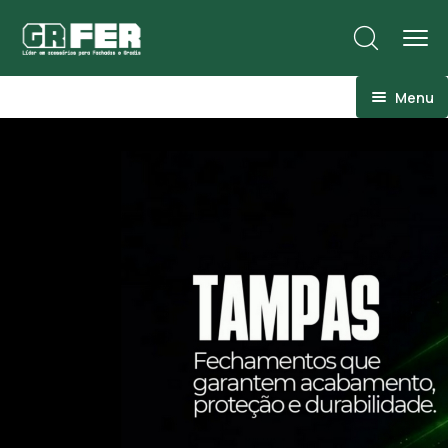
Menu
ACM
Ancoragens
Canoplas
Conexões
Linhas Especiais
Luvas