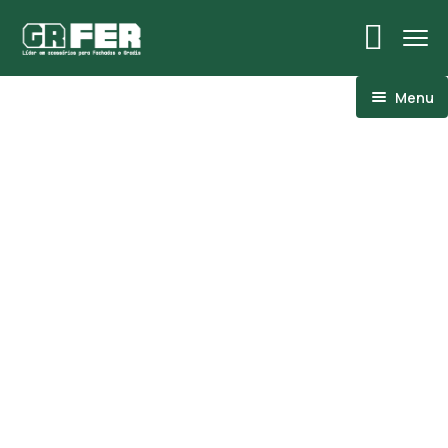
Menu
ACM
Ancoragens
Canoplas
Conexões
Linhas Especiais
Luvas