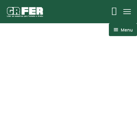
Menu
ACM
Ancoragens
Canoplas
Conexões
Linhas Especiais
Luvas