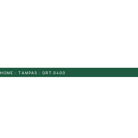
Pontaletes
Presilhas
Suportes
Tampas
HOME
TAMPAS
GRT.0400