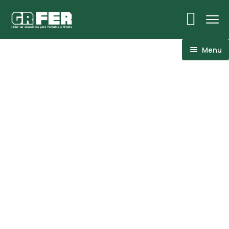
Menu
ACM
Ancoragens
Canoplas
Conexões
Linhas Especiais
Luvas