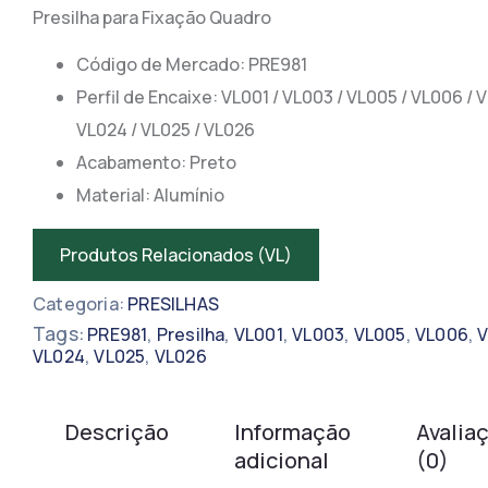
Presilha para Fixação Quadro
Código de Mercado: PRE981
​​Perfil de Encaixe: VL001 / VL003 / VL005 / VL006 / 
VL024 / VL025 / VL026
Acabamento: Preto
Material: Alumínio
Produtos Relacionados (VL)
Categoria:
PRESILHAS
Tags:
,
,
,
,
,
,
PRE981
Presilha
VL001
VL003
VL005
VL006
,
,
VL024
VL025
VL026
Descrição
Informação
Avalia
adicional
(0)