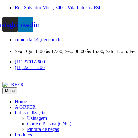
Rua Salvador Mota, 300 – Vila Industrial/SP
nstagram
Linkedin
comercial@grfer.com.br
Seg - Qui: 8:00 às 17:00, Sex: 08:00 às 16:00, Sab - Dom: Fec
(11) 2701-2600
(11) 2211-1200
Menu
Home
A GRFER
Industrialização
Usinagem
Corte e Plasma (CNC)
Pintura de peças
Produtos