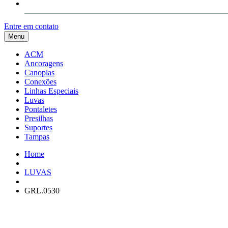
Contato
Entre em contato
Menu
ACM
Ancoragens
Canoplas
Conexões
Linhas Especiais
Luvas
Pontaletes
Presilhas
Suportes
Tampas
Home
LUVAS
GRL.0530