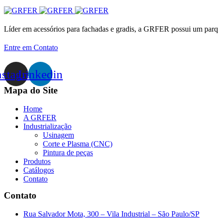
Líder em acessórios para fachadas e gradis, a GRFER possui um parq
Entre em Contato
nstagram
Linkedin
Mapa do Site
Home
A GRFER
Industrialização
Usinagem
Corte e Plasma (CNC)
Pintura de peças
Produtos
Catálogos
Contato
Contato
Rua Salvador Mota, 300 – Vila Industrial – São Paulo/SP