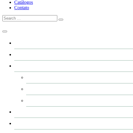
Catálogos
Contato
Home
A GRFER
Industrialização
Usinagem
Corte e Plasma (CNC)
Pintura de peças
Produtos
Catálogos