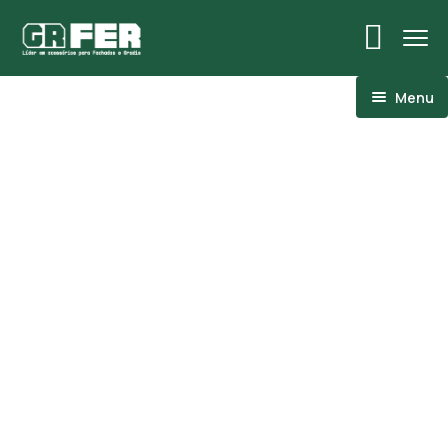
Menu
ACM
Ancoragens
Canoplas
Conexões
Linhas Especiais
Luvas