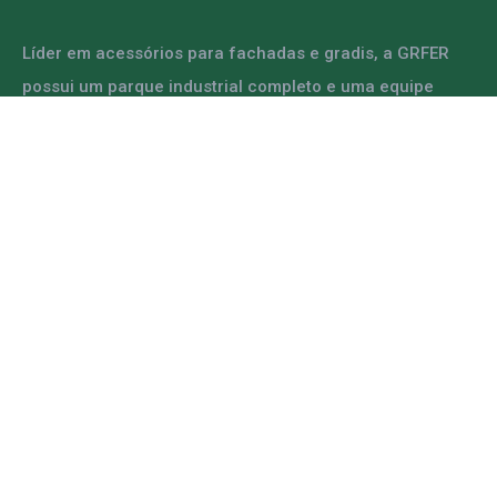
Líder em acessórios para fachadas e gradis, a GRFER
possui um parque industrial completo e uma equipe
capacitada para atender diversas demandas.
ENTRE EM CONTATO
Mapa do Site
Home