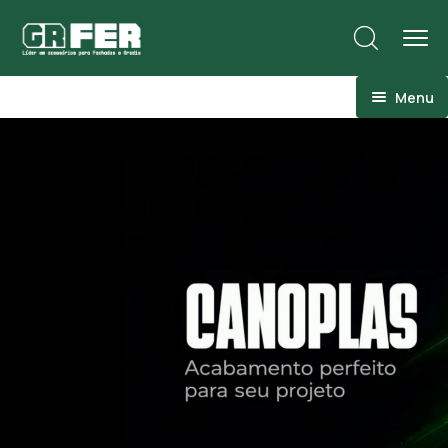
Menu
ACM
Ancoragens
Canoplas
Conexões
Linhas Especiais
Luvas