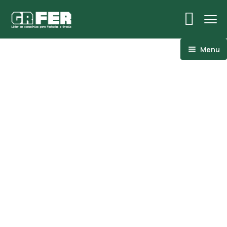
Menu
ACM
Ancoragens
Canoplas
Conexões
Linhas Especiais
Luvas