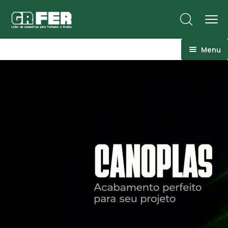
Menu
ACM
Ancoragens
Canoplas
Conexões
Linhas Especiais
Luvas