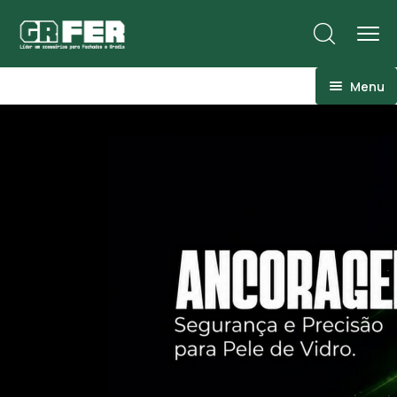
Menu
ACM
Ancoragens
Canoplas
Conexões
Linhas Especiais
Luvas