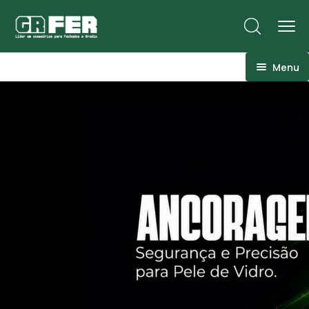
Menu
ACM
Ancoragens
Canoplas
Conexões
Linhas Especiais
Luvas