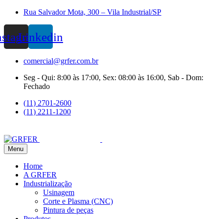
Rua Salvador Mota, 300 – Vila Industrial/SP
nstagram
Linkedin
comercial@grfer.com.br
Seg - Qui: 8:00 às 17:00, Sex: 08:00 às 16:00, Sab - Dom:
Fechado
(11) 2701-2600
(11) 2211-1200
Menu
Home
A GRFER
Industrialização
Usinagem
Corte e Plasma (CNC)
Pintura de peças
Produtos