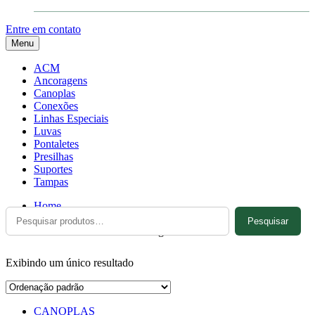
Entre em contato
Menu
ACM
Ancoragens
Canoplas
Conexões
Linhas Especiais
Luvas
Pontaletes
Presilhas
Suportes
Tampas
Home
Pesquisar
Pesquisar
por:
Produtos marcados com a tag “UP-072”
Exibindo um único resultado
CANOPLAS