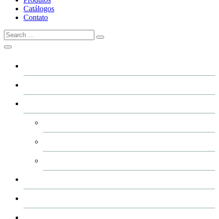
Catálogos
Contato
Home
A GRFER
Industrialização
Usinagem
Corte e Plasma (CNC)
Pintura de peças
Produtos
Catálogos
Contato