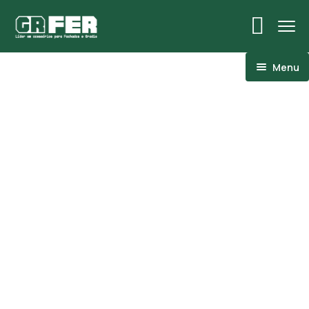
Menu
ACM
Ancoragens
Canoplas
Conexões
Linhas Especiais
Luvas