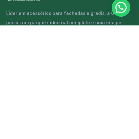
Líder em acessórios para fachadas e gradis, a GRFER
possui um parque industrial completo e uma equipe
capacitada para atender diversas demandas.
ENTRE EM CONTATO
Mapa do Site
Home