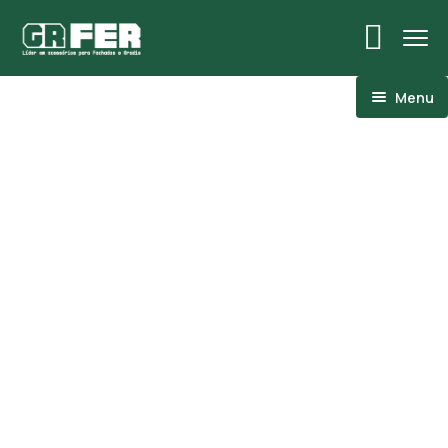
Menu
ACM
Ancoragens
Canoplas
Conexões
Linhas Especiais
Luvas