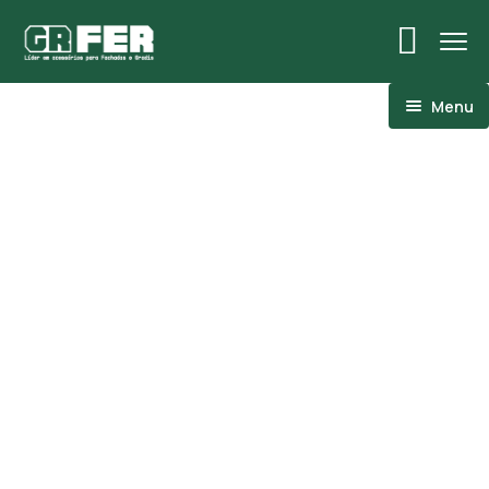
Menu
ACM
Ancoragens
Canoplas
Conexões
Linhas Especiais
Luvas