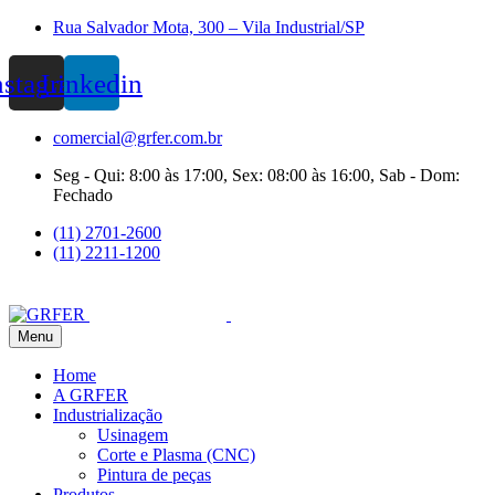
Rua Salvador Mota, 300 – Vila Industrial/SP
nstagram
Linkedin
comercial@grfer.com.br
Seg - Qui: 8:00 às 17:00, Sex: 08:00 às 16:00, Sab - Dom:
Fechado
(11) 2701-2600
(11) 2211-1200
Menu
Home
A GRFER
Industrialização
Usinagem
Corte e Plasma (CNC)
Pintura de peças
Produtos