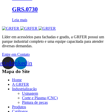
GRS.0730
Leia mais
Líder em acessórios para fachadas e gradis, a GRFER possui um
parque industrial completo e uma equipe capacitada para atender
diversas demandas.
Entre em Contato
nstagram
Linkedin
Mapa do Site
Home
A GRFER
Industrialização
Usinagem
Corte e Plasma (CNC)
Pintura de peças
Produtos
Catálogos