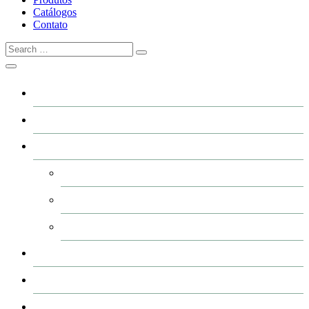
Catálogos
Contato
Home
A GRFER
Industrialização
Usinagem
Corte e Plasma (CNC)
Pintura de peças
Produtos
Catálogos
Contato