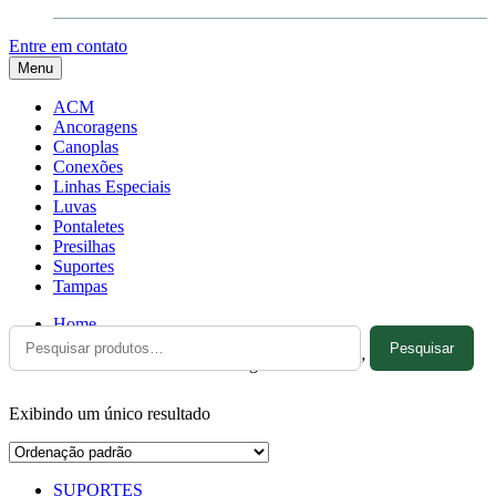
Entre em contato
Menu
ACM
Ancoragens
Canoplas
Conexões
Linhas Especiais
Luvas
Pontaletes
Presilhas
Suportes
Tampas
Home
Pesquisar
Pesquisar
por:
Produtos marcados com a tag “SUP-5050/2”
Exibindo um único resultado
SUPORTES