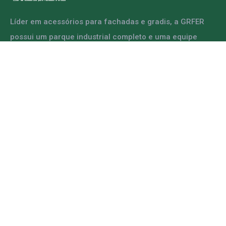
Líder em acessórios para fachadas e gradis, a GRFER
possui um parque industrial completo e uma equipe
capacitada para atender diversas demandas.
ENTRE EM CONTATO
Mapa do Site
Home