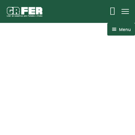
Menu
ACM
Ancoragens
Canoplas
Conexões
Linhas Especiais
Luvas