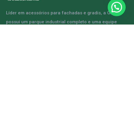
Líder em acessórios para fachadas e gradis, a GRFER
possui um parque industrial completo e uma equipe
capacitada para atender diversas demandas.
ENTRE EM CONTATO
Mapa do Site
Home