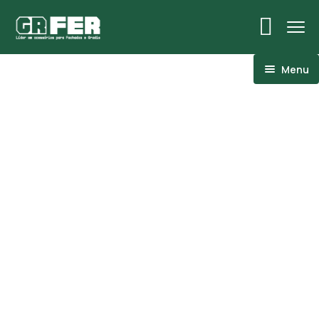
Menu
ACM
Ancoragens
Canoplas
Conexões
Linhas Especiais
Luvas