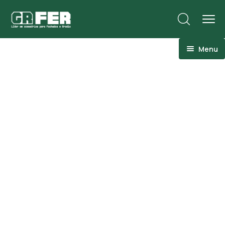
Menu
ACM
Ancoragens
Canoplas
Conexões
Linhas Especiais
Luvas