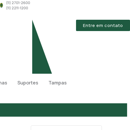
(11) 2701-2600
(11) 2211-1200
Entre em contato
lhas
Suportes
Tampas
OS MARCADOS COM A TAG “GR-001”