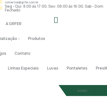
comercial@grfer.com.br
Seg - Qui: 8:00 às 17:00, Sex: 08:00 às 16:00, Sab - Dom:
Fechado
A GRFER
ialização
Produtos
gos
Contato
Linhas Especiais
Luvas
Pontaletes
Presi
quisar
HOME
PRODUT