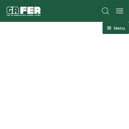
Menu
ACM
Ancoragens
Canoplas
Conexões
Linhas Especiais
Luvas