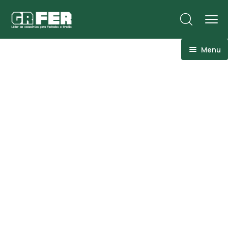
Menu
ACM
Ancoragens
Canoplas
Conexões
Linhas Especiais
Luvas