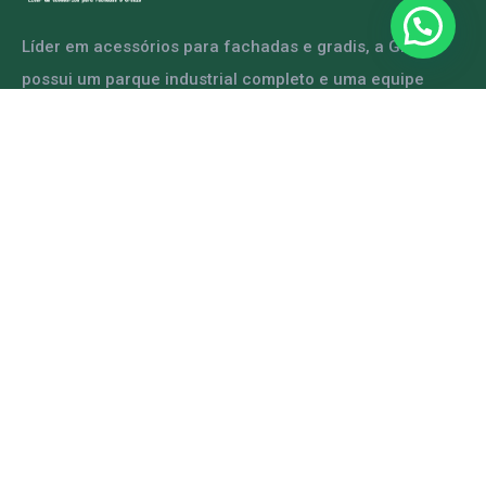
Líder em acessórios para fachadas e gradis, a GRFER
possui um parque industrial completo e uma equipe
capacitada para atender diversas demandas.
ENTRE EM CONTATO
Mapa do Site
Home