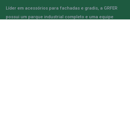
Líder em acessórios para fachadas e gradis, a GRFER
possui um parque industrial completo e uma equipe
capacitada para atender diversas demandas.
ENTRE EM CONTATO
Mapa do Site
Home