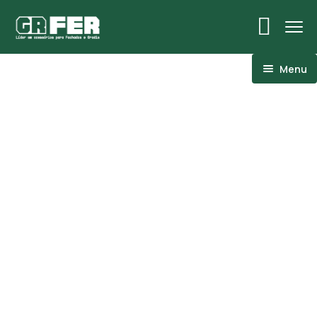
Menu
ACM
Ancoragens
Canoplas
Conexões
Linhas Especiais
Luvas