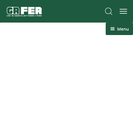
Menu
ACM
Ancoragens
Canoplas
Conexões
Linhas Especiais
Luvas