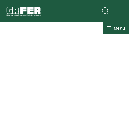
Menu
ACM
Ancoragens
Canoplas
Conexões
Linhas Especiais
Luvas