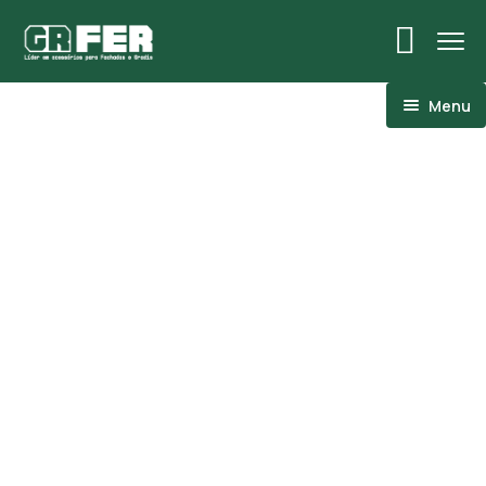
Menu
ACM
Ancoragens
Canoplas
Conexões
Linhas Especiais
Luvas