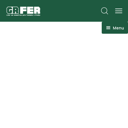
Menu
ACM
Ancoragens
Canoplas
Conexões
Linhas Especiais
Luvas