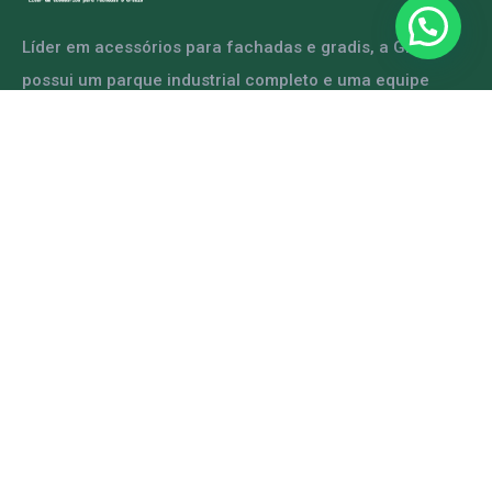
Líder em acessórios para fachadas e gradis, a GRFER
possui um parque industrial completo e uma equipe
capacitada para atender diversas demandas.
ENTRE EM CONTATO
Mapa do Site
Home