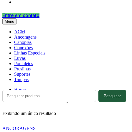
Contato
Entre em contato
Menu
ACM
Ancoragens
Canoplas
Conexões
Linhas Especiais
Luvas
Pontaletes
Presilhas
Suportes
Tampas
Home
Pesquisar
Pesquisar
por:
Produtos marcados com a tag “ARR759”
Exibindo um único resultado
ANCORAGENS