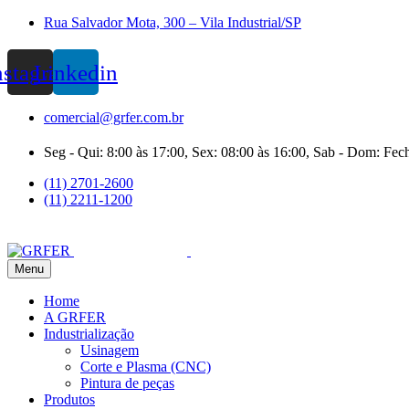
Rua Salvador Mota, 300 – Vila Industrial/SP
nstagram
Linkedin
comercial@grfer.com.br
Seg - Qui: 8:00 às 17:00, Sex: 08:00 às 16:00, Sab - Dom: Fec
(11) 2701-2600
(11) 2211-1200
Menu
Home
A GRFER
Industrialização
Usinagem
Corte e Plasma (CNC)
Pintura de peças
Produtos