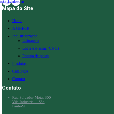
nstagram
Linkedin
Mapa do Site
Home
A GRFER
Industrialização
Usinagem
Corte e Plasma (CNC)
Pintura de peças
Produtos
Catálogos
Contato
Contato
Rua Salvador Mota, 300 –
Vila Industrial – São
Paulo/SP