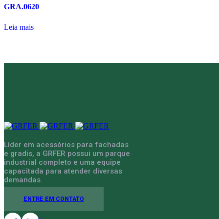
GRA.0620
Leia mais
Líder em acessórios para fachadas
e gradis, a GRFER possui um parque
industrial completo e uma equipe
capacitada para atender diversas
demandas.
ENTRE EM CONTATO