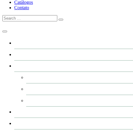
Catálogos
Contato
Home
A GRFER
Industrialização
Usinagem
Corte e Plasma (CNC)
Pintura de peças
Produtos
Catálogos