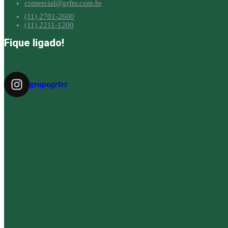
comercial@grfer.com.br
(11) 2701-2600
(11) 2211-1200
Fique ligado!
grupogrfer