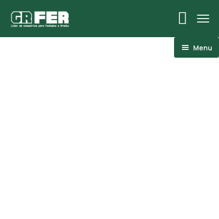
Menu
ACM
Ancoragens
Canoplas
Conexões
Linhas Especiais
Luvas