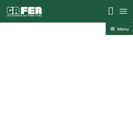
Menu
ACM
Ancoragens
Canoplas
Conexões
Linhas Especiais
Luvas