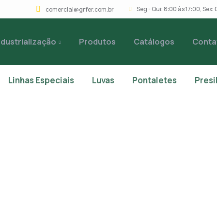
Seg - Qui: 8:00 às 17:00, Sex
comercial@grfer.com.br
ndustrialização
Produtos
Catálogos
Conta
Linhas Especiais
Luvas
Pontaletes
Presi