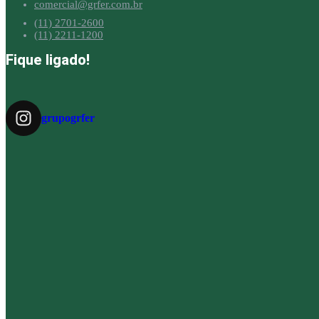
comercial@grfer.com.br
(11) 2701-2600
(11) 2211-1200
Fique ligado!
grupogrfer