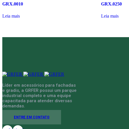
GRX.0010
GRX.0250
Leia mais
Leia mais
Líder em acessórios para fachadas
e gradis, a GRFER possui um parque
industrial completo e uma equipe
capacitada para atender diversas
demandas.
ENTRE EM CONTATO