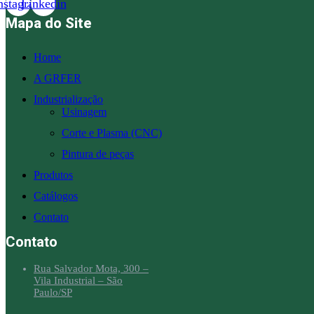
nstagram
Linkedin
Mapa do Site
Home
A GRFER
Industrialização
Usinagem
Corte e Plasma (CNC)
Pintura de peças
Produtos
Catálogos
Contato
Contato
Rua Salvador Mota, 300 –
Vila Industrial – São
Paulo/SP