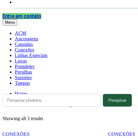
Contato
Entre em contato
Menu
ACM
Ancoragens
Canoplas
Conexões
Linhas Especiais
Luvas
Pontaletes
Presilhas
Suportes
Tampas
Home
Pesquisar
Pesquisar
por:
Produtos marcados com a tag “42061”
Showing all 3 results
CONEXÕES
CONEXÕES