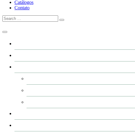
Catálogos
Contato
Home
A GRFER
Industrialização
Usinagem
Corte e Plasma (CNC)
Pintura de peças
Produtos
Catálogos