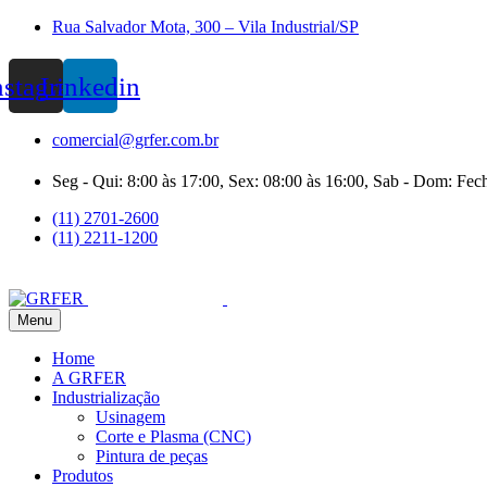
Rua Salvador Mota, 300 – Vila Industrial/SP
nstagram
Linkedin
comercial@grfer.com.br
Seg - Qui: 8:00 às 17:00, Sex: 08:00 às 16:00, Sab - Dom: Fec
(11) 2701-2600
(11) 2211-1200
Menu
Home
A GRFER
Industrialização
Usinagem
Corte e Plasma (CNC)
Pintura de peças
Produtos