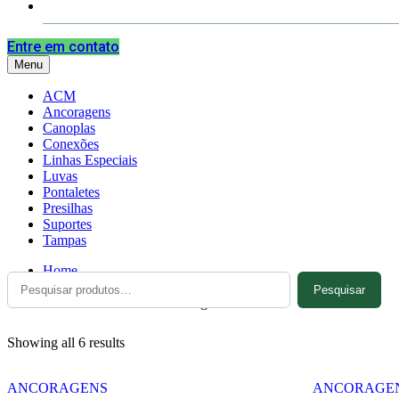
Contato
Entre em contato
Menu
ACM
Ancoragens
Canoplas
Conexões
Linhas Especiais
Luvas
Pontaletes
Presilhas
Suportes
Tampas
Home
Pesquisar
Pesquisar
por:
Produtos marcados com a tag “060218”
Showing all 6 results
ANCORAGENS
ANCORAGE