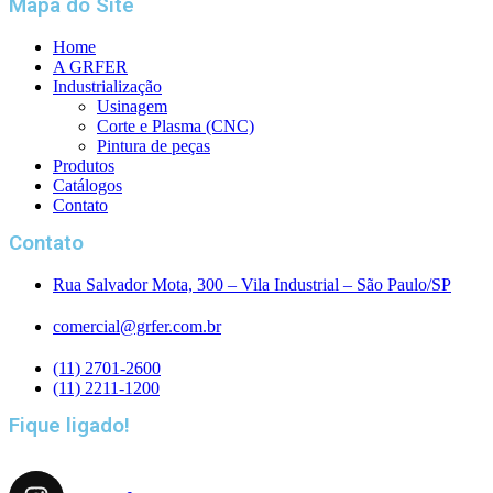
Mapa do Site
Home
A GRFER
Industrialização
Usinagem
Corte e Plasma (CNC)
Pintura de peças
Produtos
Catálogos
Contato
Contato
Rua Salvador Mota, 300 – Vila Industrial – São Paulo/SP
comercial@grfer.com.br
(11) 2701-2600
(11) 2211-1200
Fique ligado!