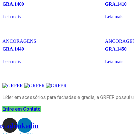
GRA.1400
GRA.1410
Leia mais
Leia mais
ANCORAGENS
ANCORAGE
GRA.1440
GRA.1450
Leia mais
Leia mais
Líder em acessórios para fachadas e gradis, a GRFER possui 
Entre em Contato
nstagram
Linkedin