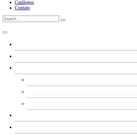
Catálogos
Contato
Home
A GRFER
Industrialização
Usinagem
Corte e Plasma (CNC)
Pintura de peças
Produtos
Catálogos