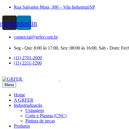
Rua Salvador Mota, 300 – Vila Industrial/SP
nstagram
Linkedin
comercial@grfer.com.br
Seg - Qui: 8:00 às 17:00, Sex: 08:00 às 16:00, Sab - Dom: Fec
(11) 2701-2600
(11) 2211-1200
Menu
Home
A GRFER
Industrialização
Usinagem
Corte e Plasma (CNC)
Pintura de peças
Produtos