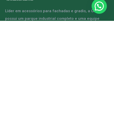
Líder em acessórios para fachadas e gradis, a GRFER
possui um parque industrial completo e uma equipe
capacitada para atender diversas demandas.
ENTRE EM CONTATO
Mapa do Site
Home