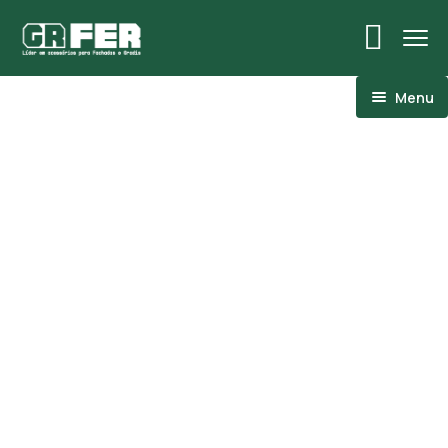
Menu
ACM
Ancoragens
Canoplas
Conexões
Linhas Especiais
Luvas